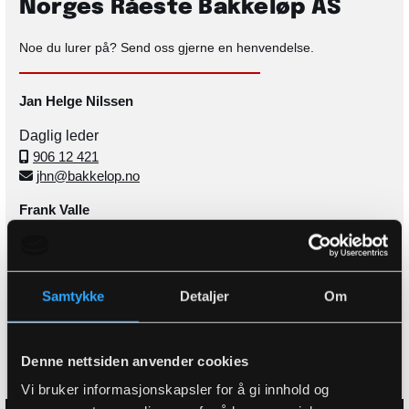
Norges Råeste Bakkeløp AS
Noe du lurer på? Send oss gjerne en henvendelse.
Jan Helge Nilssen
Daglig leder
906 12 421

jhn@bakkelop.no

Frank Valle
Markedsansvarlig
901 31 306

frank@bakkelop.no

Samtykke
Detaljer
Om
Hold deg oppdatert på nyheter, program og innhold fra
arrangementet gjennom våre sosiale medier.
Denne nettsiden anvender cookies
Vi bruker informasjonskapsler for å gi innhold og