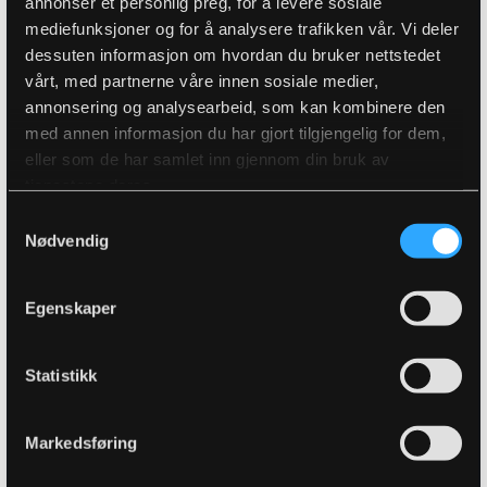
annonser et personlig preg, for å levere sosiale
mediefunksjoner og for å analysere trafikken vår. Vi deler
MEDIAKKREDITERING
dessuten informasjon om hvordan du bruker nettstedet
Vi ønsker at så mange som mulig deler sine bilder og
vårt, med partnerne våre innen sosiale medier,
videoer med oss i etterkant for videre bruk i
annonsering og analysearbeid, som kan kombinere den
markedsføring.
med annen informasjon du har gjort tilgjengelig for dem,
eller som de har samlet inn gjennom din bruk av
tjenestene deres.
Samtykkevalg
Nødvendig
Egenskaper
Statistikk
Markedsføring