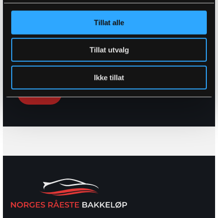
Tillat alle
Media opplastning (mulig å laste opp flere filer
Tillat utvalg
samtidig)
Velg fil
Ingen fil valgt
Ikke tillat