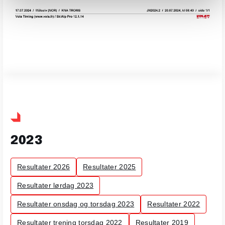
2023
Resultater 2026
Resultater 2025
Resultater lørdag 2023
Resultater onsdag og torsdag 2023
Resultater 2022
Resultater trening torsdag 2022
Resultater 2019