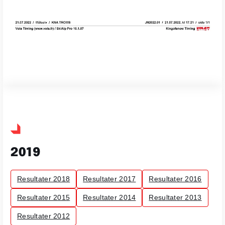
2019
Resultater 2018
Resultater 2017
Resultater 2016
Resultater 2015
Resultater 2014
Resultater 2013
Resultater 2012