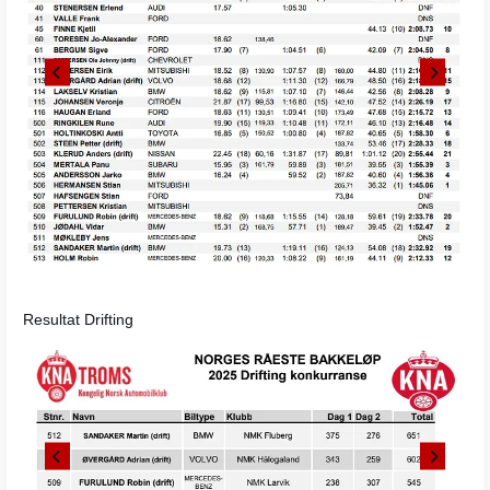
Resultat Drifting