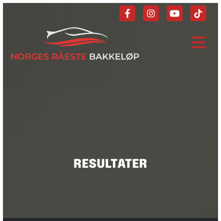
RESULTATER