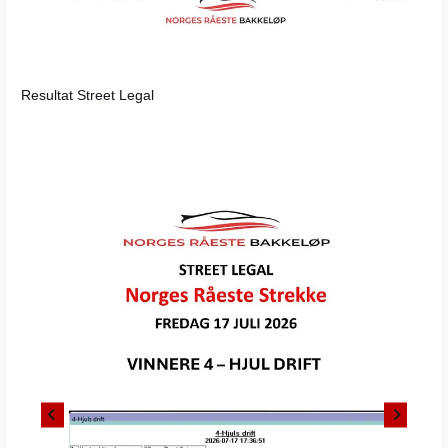
Resultat Street Legal