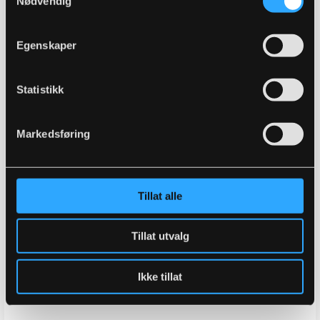
Nødvendig
Egenskaper
Statistikk
Markedsføring
Tillat alle
Tillat utvalg
Ikke tillat